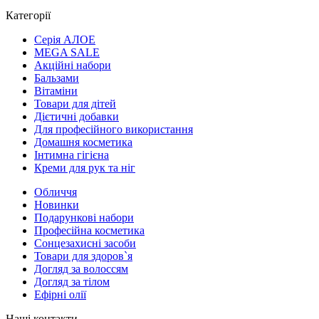
Категорії
Серія АЛОЕ
MEGA SALE
Акційні набори
Бальзами
Вітаміни
Товари для дітей
Дієтичні добавки
Для професійного використання
Домашня косметика
Інтимна гігієна
Креми для рук та ніг
Обличчя
Новинки
Подарункові набори
Професійна косметика
Сонцезахисні засоби
Товари для здоров`я
Догляд за волоссям
Догляд за тілом
Ефірні олії
Наші контакти