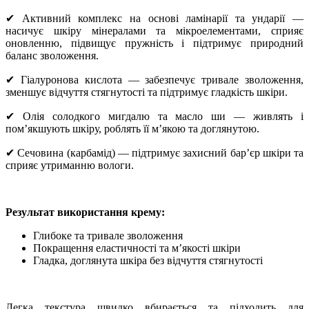
✔ Активний комплекс на основі ламінарії та ундарії —
насичує шкіру мінералами та мікроелементами, сприяє
оновленню, підвищує пружність і підтримує природний
баланс зволоження.
✔ Гіалуронова кислота — забезпечує тривале зволоження,
зменшує відчуття стягнутості та підтримує гладкість шкіри.
✔ Олія солодкого мигдалю та масло ши — живлять і
пом’якшують шкіру, роблять її м’якою та доглянутою.
✔ Сечовина (карбамід) — підтримує захисний бар’єр шкіри та
сприяє утриманню вологи.
Результат використання крему:
Глибоке та тривале зволоження
Покращення еластичності та м’якості шкіри
Гладка, доглянута шкіра без відчуття стягнутості
Легка текстура швидко вбирається та підходить для