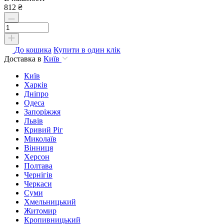
812 ₴
До кошика
Купити в один клік
Доставка в
Київ
Київ
Харків
Дніпро
Одеса
Запоріжжя
Львів
Кривий Ріг
Миколаїв
Вінниця
Херсон
Полтава
Чернігів
Черкаси
Суми
Хмельницький
Житомир
Кропивницький