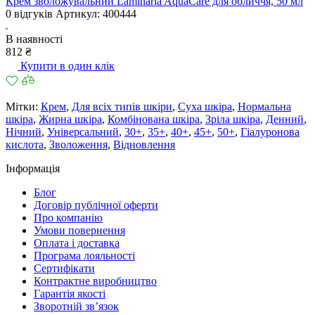
Крем зволожувальний Laminaria AquaCare для обличчя, 50 мл
0 відгуків
Артикул:
400444
В наявності
812 ₴
Купити в один клік
Мітки:
Крем
,
Для всіх типів шкіри
,
Суха шкіра
,
Нормальна
шкіра
,
Жирна шкіра
,
Комбінована шкіра
,
Зріла шкіра
,
Денний
,
Нічний
,
Універсальний
,
30+
,
35+
,
40+
,
45+
,
50+
,
Гіалуронова
кислота
,
Зволоження
,
Відновлення
Інформація
Блог
Договір публічної оферти
Про компанію
Умови повернення
Оплата і доставка
Програма лояльності
Cертифікати
Контрактне виробництво
Гарантія якості
Зворотній зв’язок