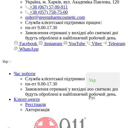
Україна, м. Харків, вул. Академіка Павлова, 120
+38 (067) 57-99-911
+38 (057) 758-75-00
order@greenpharmcosmetic.com
Служба клієнтської підтримки працює:
пн-пт 9.00-17.30
Замовлення отримані у вихідні або святкові дні
будуть оброблені в найближчий робочий день.
Facebook
Instagram
YouTube
Viber
Telegram
WhatsApp
Укр
Час роботи
Служба клієнтської підтримки працює:
Укр
пн-пт 9.00-17.30
Замовлення отримані у вихідні або святкові дні
будуть оброблені в найближчий робочий день.
Рус
Клієнт-центр
Реєстрація
Авторизація