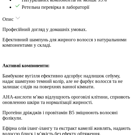
Ретельна перевірка в лабораторії
Опис
Професійний догляд у домашніх умовах.
Ефективний шампунь для жирного волосся з натуральними
компонентами у складі.
Активні компоненти:
Бамбукове вугілля ефективно адсорбує надлишок себуму,
надає шампуню темний колір, але не фарбує волосся та не
залишає слідів на поверхнях ванної кімнати.
AHA-кислоти м’яко відлущують ороговілі клітини, сприяють
оновленню шкіри та нормалізації жирності.
Протеїни дріжджів і провітамін В5 зміцнюють волосяні
фолікули.
Ефірна олія іланг-ілангу та екстракт камелії живлять, надають
волоссю блиск і м’якість без ефекту обтяження.