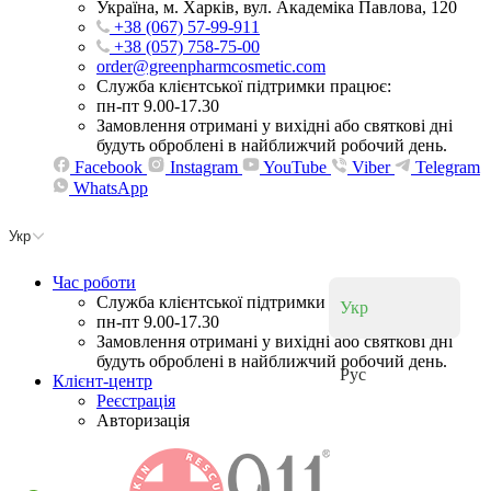
Україна, м. Харків, вул. Академіка Павлова, 120
+38 (067) 57-99-911
+38 (057) 758-75-00
order@greenpharmcosmetic.com
Служба клієнтської підтримки працює:
пн-пт 9.00-17.30
Замовлення отримані у вихідні або святкові дні
будуть оброблені в найближчий робочий день.
Facebook
Instagram
YouTube
Viber
Telegram
WhatsApp
Укр
Час роботи
Служба клієнтської підтримки працює:
Укр
пн-пт 9.00-17.30
Замовлення отримані у вихідні або святкові дні
будуть оброблені в найближчий робочий день.
Рус
Клієнт-центр
Реєстрація
Авторизація