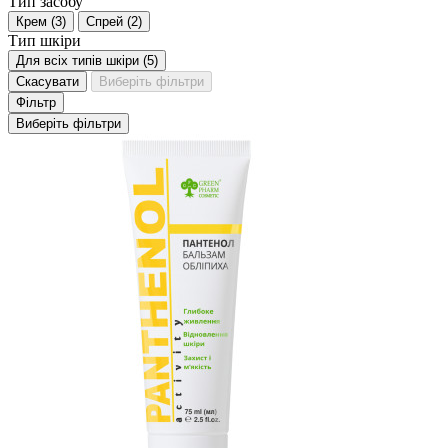
Тип засобу
Крем
(
3
)
Спрей
(
2
)
Тип шкіри
Для всіх типів шкіри
(
5
)
Скасувати
Виберіть фільтри
Фільтр
Виберіть фільтри