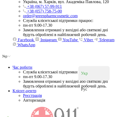
Україна, м. Харків, вул. Академіка Павлова, 120
+38 (067) 57-99-911
+38 (057) 758-75-00
order@greenpharmcosmetic.com
Служба клієнтської підтримки працює:
пн-пт 9.00-17.30
Замовлення отримані у вихідні або святкові дні
будуть оброблені в найближчий робочий день.
Facebook
Instagram
YouTube
Viber
Telegram
WhatsApp
Укр
Час роботи
Служба клієнтської підтримки працює:
Укр
пн-пт 9.00-17.30
Замовлення отримані у вихідні або святкові дні
будуть оброблені в найближчий робочий день.
Рус
Клієнт-центр
Реєстрація
Авторизація