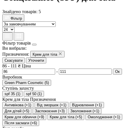
Знайдено товарів: 5
Фільтр
Фільтр товарів
Ви вибрали:
Призначення:
Крем для тіла
Скасувати
Уточнити
86
-
111
₴
Ціна
-
Ок
Виробник
Green Pharm Cosmetic
(
5
)
Ступінь захисту
spf 35
(
1
)
spf 50
(
1
)
Крем для тіла
Призначення
Антивікова
(
+1
)
Від зморшок
(
+1
)
Відновлення
(
+1
)
Для дітей
(
+5
)
Заспокоєння
(
+3
)
Зволоження
(
+1
)
Крем для обличчя
(
+9
)
Крем для тіла
(
+5
)
Омолодження
(
+1
)
Після засмаги
(
+6
)