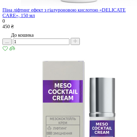
Піна ліфтинг ефект з гіалуроновою кислотою «DELICATE
CARE», 150 мл
0
450 ₴
До кошика