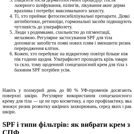
лазерного шліфування, пілінгів, лікування акне дерма
вразлива і потребує максимального захисту.
Ті, хто приймає фотосенсибілізувальні препарати. Деякі
антибіотики, ретиноїди, гормональні засоби підвищують
чутливість до ультрафіолету.
Люди з родимками, схильністю до пігментації,
мелазмою. Регулярне застосування SPF для тіла
допомагає запобігти появі нових плям і зменшити ризик
переродження клітин.
Кожен, хто перебуває на відкритому повітрі більше ніж
пів години щодня. Ультрафіолет проходить крізь хмари
та скло, тому щоденний сонцезахисний крем для тіла з
базовим SPF потрібен усім.
Навіть у похмурий день до 80 % УФ-променів досягають
поверхні шкіри. Регулярне використання сонцезахисного
крему для тіла — це не про косметику, а про профілактику, яка
знижує ризик розвитку шкірних захворювань, серед яких і рак
шкіри.
SPF і типи фільтрів: як вибрати крем з
СПФ