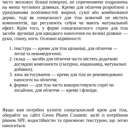
часто зволожує більші поверхні, не спричиняючи подразнень
на менш чутливих ділянках. Креми для обличчя розроблені з
урахуванням особливостей жирної, сухої або комбінованої
дерми, тоді як сонцезахист для тіла зазвичай не містить
компонентів, що регулюють себум чи мають матувальний
ефект. Крім того, у формі сонцезахисного спрею для тіла
засоби зручніші для швидкого нанесення на великі ділянки —
руки, спину, ноги. Основні відмінності:
текстура — креми для тіла щільніші, для обличчя —
легші та некомедогенні;
склад — засоби для обличчя часто містять додаткові
доглядові компоненти (гіалурон, ніацинамід, матувальні
добавки);
зона застосування — креми для тіла не рекомендовано
наносити на обличчя;
формат — для тіла часто використовують спреї чи
лосьйони, для обличчя — креми і флюїди.
Якщо вам потрібно купити сонцезахисний крем для тіла,
обирайте на сайті Green Pharm Cosmetic засіб із потрібним
рівнем SPF, водостійкістю та приємною текстурою, що легко
наноситься.