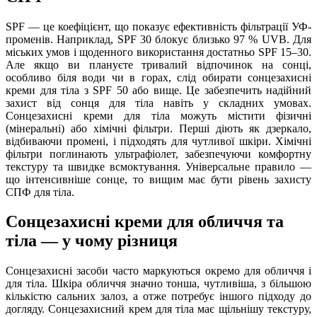
SPF — це коефіцієнт, що показує ефективність фільтрації УФ-
променів. Наприклад, SPF 30 блокує близько 97 % UVB. Для
міських умов і щоденного використання достатньо SPF 15–30.
Але якщо ви плануєте тривалий відпочинок на сонці,
особливо біля води чи в горах, слід обирати сонцезахисні
креми для тіла з SPF 50 або вище. Це забезпечить надійний
захист від сонця для тіла навіть у складних умовах.
Сонцезахисні креми для тіла можуть містити фізичні
(мінеральні) або хімічні фільтри. Перші діють як дзеркало,
відбиваючи промені, і підходять для чутливої шкіри. Хімічні
фільтри поглинають ультрафіолет, забезпечуючи комфортну
текстуру та швидке всмоктування. Універсальне правило —
що інтенсивніше сонце, то вищим має бути рівень захисту
СПФ для тіла.
Сонцезахисні креми для обличчя та
тіла — у чому різниця
Сонцезахисні засоби часто маркуються окремо для обличчя і
для тіла. Шкіра обличчя значно тонша, чутливіша, з більшою
кількістю сальних залоз, а отже потребує іншого підходу до
догляду. Сонцезахисний крем для тіла має щільнішу текстуру,