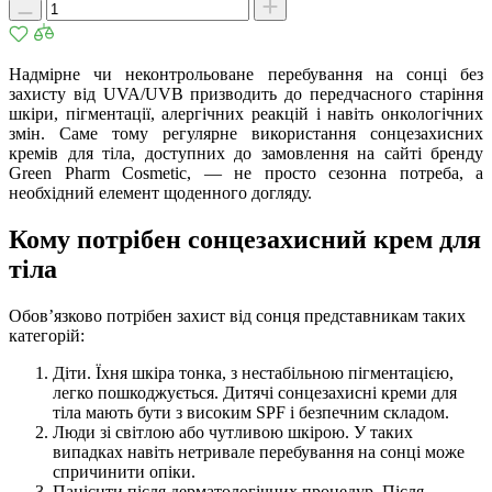
Надмірне чи неконтрольоване перебування на сонці без
захисту від UVA/UVB призводить до передчасного старіння
шкіри, пігментації, алергічних реакцій і навіть онкологічних
змін. Саме тому регулярне використання сонцезахисних
кремів для тіла, доступних до замовлення на сайті бренду
Green Pharm Cosmetic, — не просто сезонна потреба, а
необхідний елемент щоденного догляду.
Кому потрібен сонцезахисний крем для
тіла
Обов’язково потрібен захист від сонця представникам таких
категорій:
Діти. Їхня шкіра тонка, з нестабільною пігментацією,
легко пошкоджується. Дитячі сонцезахисні креми для
тіла мають бути з високим SPF і безпечним складом.
Люди зі світлою або чутливою шкірою. У таких
випадках навіть нетривале перебування на сонці може
спричинити опіки.
Пацієнти після дерматологічних процедур. Після