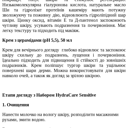
Низькомолекулярна гіалуронова кислота, натуральне масло
Ши та гідролізат протеїнів кашеміру мають потужну
зволожуючу та поживну дію, відновлюють гідроліпідний шар
шкіри. Цинку оксид, вітамін Е та Д-пантенол заспокоюють
чутливу шкіру, усувають подразнення та почервоніння. Має
легку текстуру та підходить під макіяж.
Крем з церамідами (рН 5,5), 50 мл
Крем для вечірнього догляду глибоко відновлює та заспокоює
шкіру схильну до подразнень, лущення і почервоніння.
Ідеально підходить для підвищення її стійкості до зовнішніх
подразників. Крем поліпшує тургор шкіри та ущільнює
поверхневі шари дерми. Можна використовувати для шкіри
навколо очей, а також як догляд за зрілою шкірою.
Етапи догляду з Набором HydraCare Sensitive
1. Очищення
Нанести молочко на вологу шкіру, розподілити масажними
рухами, змити водою.