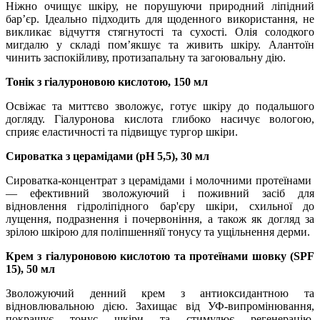
Ніжно очищує шкіру, не порушуючи природний ліпідний
бар’єр. Ідеально підходить для щоденного використання, не
викликає відчуття стягнутості та сухості. Олія солодкого
мигдалю у складі пом’якшує та живить шкіру. Алантоїн
чинить заспокійливу, протизапальну та загоювальну дію.
Тонік з гіалуроновою кислотою, 150 мл
Освіжає та миттєво зволожує, готує шкіру до подальшого
догляду. Гіалуронова кислота глибоко насичує вологою,
сприяє еластичності та підвищує тургор шкіри.
Сироватка з церамідами (рН 5,5), 30 мл
Сироватка-концентрат з церамідами і молочними протеїнами
— ефективний зволожуючий і поживний засіб для
відновлення гідроліпідного бар'єру шкіри, схильної до
лущення, подразнення і почервоніння, а також як догляд за
зрілою шкірою для поліпшенняїї тонусу та ущільнення дерми.
Крем з гіалуроновою кислотою та протеїнами шовку (SPF
15), 50 мл
Зволожуючий денний крем з антиоксидантною та
відновлювальною дією. Захищає від УФ-випромінювання,
покращує тонус шкіри та стимулює регенерацію.