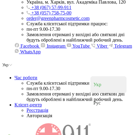
Україна, м. Харків, вул. Академіка Павлова, 120
+38 (067) 57-99-911
+38 (057) 758-75-00
order@greenpharmcosmetic.com
Служба клієнтської підтримки працює:
пн-пт 9.00-17.30
Замовлення отримані у вихідні або святкові дні
будуть оброблені в найближчий робочий день.
Facebook
Instagram
YouTube
Viber
Telegram
WhatsApp
Укр
Час роботи
Служба клієнтської підтримки працює:
Укр
пн-пт 9.00-17.30
Замовлення отримані у вихідні або святкові дні
будуть оброблені в найближчий робочий день.
Рус
Клієнт-центр
Реєстрація
Авторизація