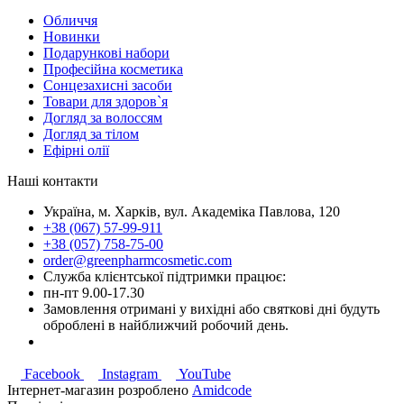
Обличчя
Новинки
Подарункові набори
Професійна косметика
Сонцезахисні засоби
Товари для здоров`я
Догляд за волоссям
Догляд за тілом
Ефірні олії
Наші контакти
Україна, м. Харків, вул. Академіка Павлова, 120
+38 (067) 57-99-911
+38 (057) 758-75-00
order@greenpharmcosmetic.com
Служба клієнтської підтримки працює:
пн-пт 9.00-17.30
Замовлення отримані у вихідні або святкові дні будуть
оброблені в найближчий робочий день.
Facebook
Instagram
YouTube
Інтернет-магазин розроблено
Amidcode