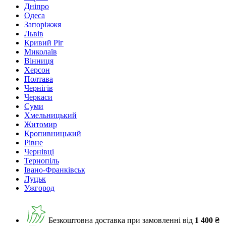
Дніпро
Одеса
Запоріжжя
Львів
Кривий Ріг
Миколаїв
Вінниця
Херсон
Полтава
Чернігів
Черкаси
Суми
Хмельницький
Житомир
Кропивницький
Рівне
Чернівці
Тернопіль
Івано-Франківськ
Луцьк
Ужгород
Безкоштовна доставка при замовленні від
1 400 ₴