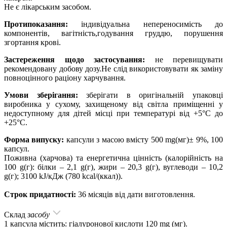
Не є лікарським засобом.
Протипоказання:
індивідуальна непереносимість до
компонентів, вагітність,годування груддю, порушення
згортання крові.
Застереження щодо застосування:
не перевищувати
рекомендовану добову дозу.Не слід використовувати як заміну
повноцінного раціону харчування.
Умови зберігання:
зберігати в оригінальній упаковці
виробника у сухому, захищеному від світла приміщенні у
недоступному для дітей місці при температурі від +5°С до
+25°С.
Форма випуску:
капсули з масою вмісту 500 mg(мг)± 9%, 100
капсул.
Поживна (харчова) та енергетична цінність (калорійність на
100 g(г): білки – 2,1 g(г), жири – 20,3 g(г), вуглеводи – 10,2
g(г); 3100 kJ/кДж (780 kcal/(ккал)).
Строк придатності:
36 місяців від дати виготовлення.
Склад
засобу
1 капсула містить: гіалуронової кислоти 120 mg (мг).