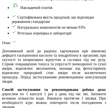
Накладений платіж
Сертифікована якість продукції, що відповідає
державним стандартам
Натуральних компонентів не менше 93%
Ретельна перевірка в лабораторії
Опис
Допоміжний засіб до раціону харчування при віковому
дефіциті гіалуронової кислоти та хондроїтину в організмі; при
скутості та неприємних відчуттях в суставах під час руху.
Сприяє покращенню тонуса та упругості зневодненої та сухої
шкіри, відновлює зволоження, захищає від фотостаріння;
відновлює природний стан шкіри після косметичних
процедур. Перед застосуванням рекомендована консультація
лікаря.
Спосіб застосування та рекомендована добова доза:
дорослим по 1 капсулі 1 раз у день під час їжі. Запивати
великою кількістю води. Вживати протягом 1 місяця. При
необхідності курс можна повторити після погодження з
лікарем.