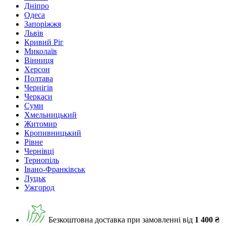
Дніпро
Одеса
Запоріжжя
Львів
Кривий Ріг
Миколаїв
Вінниця
Херсон
Полтава
Чернігів
Черкаси
Суми
Хмельницький
Житомир
Кропивницький
Рівне
Чернівці
Тернопіль
Івано-Франківськ
Луцьк
Ужгород
Безкоштовна доставка при замовленні від
1 400 ₴