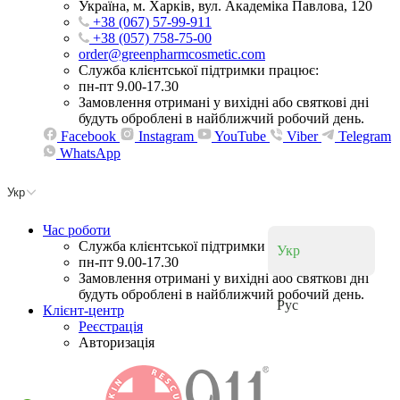
Україна, м. Харків, вул. Академіка Павлова, 120
+38 (067) 57-99-911
+38 (057) 758-75-00
order@greenpharmcosmetic.com
Служба клієнтської підтримки працює:
пн-пт 9.00-17.30
Замовлення отримані у вихідні або святкові дні
будуть оброблені в найближчий робочий день.
Facebook
Instagram
YouTube
Viber
Telegram
WhatsApp
Укр
Час роботи
Служба клієнтської підтримки працює:
Укр
пн-пт 9.00-17.30
Замовлення отримані у вихідні або святкові дні
будуть оброблені в найближчий робочий день.
Рус
Клієнт-центр
Реєстрація
Авторизація