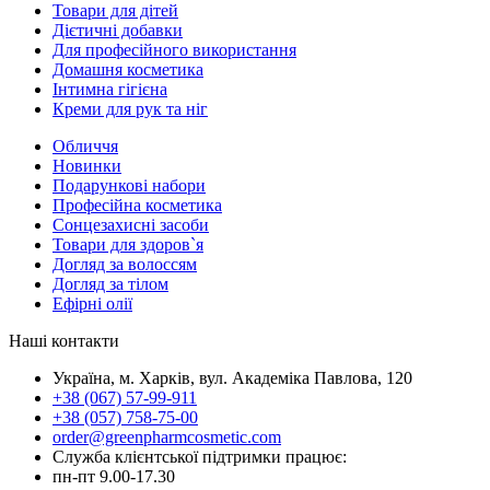
Товари для дітей
Дієтичні добавки
Для професійного використання
Домашня косметика
Інтимна гігієна
Креми для рук та ніг
Обличчя
Новинки
Подарункові набори
Професійна косметика
Сонцезахисні засоби
Товари для здоров`я
Догляд за волоссям
Догляд за тілом
Ефірні олії
Наші контакти
Україна, м. Харків, вул. Академіка Павлова, 120
+38 (067) 57-99-911
+38 (057) 758-75-00
order@greenpharmcosmetic.com
Служба клієнтської підтримки працює:
пн-пт 9.00-17.30