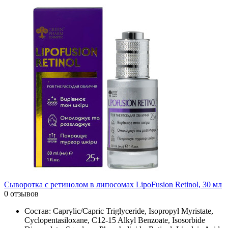
Сыворотка с ретинолом в липосомах LipoFusion Retinol, 30 мл
0 отзывов
Состав: Caprylic/Capric Triglyceride, Isopropyl Myristate,
Cyclopentasiloxane, C12-15 Alkyl Benzoate, Isosorbide