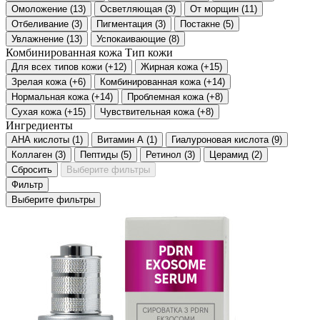
Омоложение
(
13
)
Осветляющая
(
3
)
От морщин
(
11
)
Отбеливание
(
3
)
Пигментация
(
3
)
Постакне
(
5
)
Увлажнение
(
13
)
Успокаивающие
(
8
)
Комбинированная кожа
Тип кожи
Для всех типов кожи
(
+12
)
Жирная кожа
(
+15
)
Зрелая кожа
(
+6
)
Комбинированная кожа
(
+14
)
Нормальная кожа
(
+14
)
Проблемная кожа
(
+8
)
Сухая кожа
(
+15
)
Чувствительная кожа
(
+8
)
Ингредиенты
АНА кислоты
(
1
)
Витамин А
(
1
)
Гиалуроновая кислота
(
9
)
Коллаген
(
3
)
Пептиды
(
5
)
Ретинол
(
3
)
Церамид
(
2
)
Сбросить
Выберите фильтры
Фильтр
Выберите фильтры