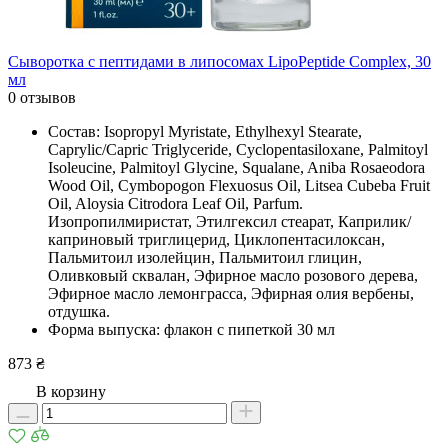
Сыворотка с пептидами в липосомах LipoPeptide Complex, 30
мл
0 отзывов
Состав: Isopropyl Myristate, Ethylhexyl Stearate,
Caprylic/Capric Triglyceride, Cyclopentasiloxane, Palmitoyl
Isoleucine, Palmitoyl Glycine, Squalane, Aniba Rosaeodora
Wood Oil, Cymbopogon Flexuosus Oil, Litsea Cubeba Fruit
Oil, Aloysia Citrodora Leaf Oil, Parfum.
Изопропилмиристат, Этилгексил стеарат, Каприлик/
каприновый триглицерид, Циклопентасилоксан,
Пальмитоил изолейцин, Пальмитоил глицин,
Оливковый сквалан, Эфирное масло розового дерева,
Эфирное масло лемонграсса, Эфирная олия вербены,
отдушка.
Форма выпуска: флакон с пипеткой 30 мл
873 ₴
В корзину