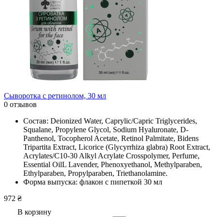
Сыворотка с ретинолом, 30 мл
0 отзывов
Состав: Deionized Water, Caprylic/Сapric Triglycerides,
Squalane, Propylene Glycol, Sodium Hyaluronate, D-
Panthenol, Tocopherol Acetate, Retinоl Palmitate, Bidens
Tripartita Extract, Licorice (Glycyrrhiza glabra) Root Extract,
Acrylates/C10-30 Alkyl Acrylate Crosspolymer, Рerfume,
Essential OilL Lavender, Phenoxyethanol, Methylparaben,
Ethylparaben, Propylparaben, Triethanolamine.
Форма выпуска: флакон с пипеткой 30 мл
972 ₴
В корзину