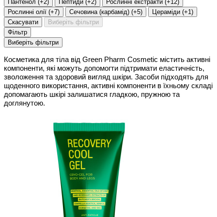
Пантенол
(
+2
)
Пептиди
(
+2
)
Рослинні екстракти
(
+12
)
Рослинні олії
(
+7
)
Сечовина (карбамід)
(
+5
)
Цераміди
(
+1
)
Скасувати
Виберіть фільтри
Фільтр
Виберіть фільтри
Косметика для тіла від Green Pharm Cosmetic містить активні
компоненти, які можуть допомогти підтримати еластичність,
зволоження та здоровий вигляд шкіри. Засоби підходять для
щоденного використання, активні компоненти в їхньому складі
допомагають шкірі залишатися гладкою, пружною та
доглянутою.