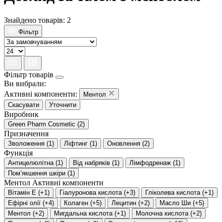
Знайдено товарів: 2
Фільтр
Фільтр товарів
Ви вибрали:
Активні компоненти:
Ментол
Скасувати
Уточнити
Виробник
Green Pharm Cosmetic
(
2
)
Призначення
Зволоження
(
1
)
Ліфтинг
(
1
)
Оновлення
(
2
)
Функція
Антицелюлітна
(
1
)
Від набряків
(
1
)
Лімфодренаж
(
1
)
Помʼякшення шкіри
(
1
)
Ментол
Активні компоненти
Вітамін Е
(
+1
)
Гіалуронова кислота
(
+3
)
Гліколева кислота
(
+1
)
Ефірні олії
(
+4
)
Колаген
(
+5
)
Лецитин
(
+2
)
Масло Ши
(
+5
)
Ментол
(
+2
)
Мигдальна кислота
(
+1
)
Молочна кислота
(
+2
)