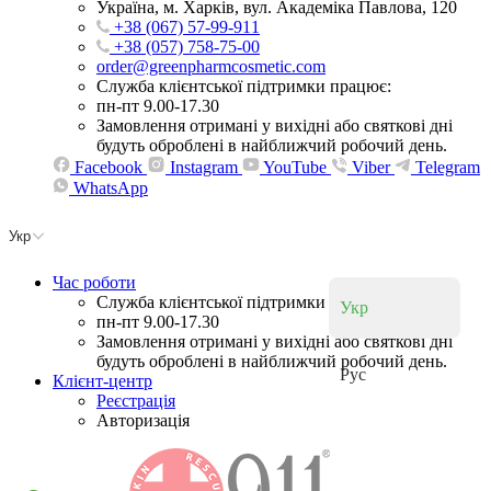
Україна, м. Харків, вул. Академіка Павлова, 120
+38 (067) 57-99-911
+38 (057) 758-75-00
order@greenpharmcosmetic.com
Служба клієнтської підтримки працює:
пн-пт 9.00-17.30
Замовлення отримані у вихідні або святкові дні
будуть оброблені в найближчий робочий день.
Facebook
Instagram
YouTube
Viber
Telegram
WhatsApp
Укр
Час роботи
Служба клієнтської підтримки працює:
Укр
пн-пт 9.00-17.30
Замовлення отримані у вихідні або святкові дні
будуть оброблені в найближчий робочий день.
Рус
Клієнт-центр
Реєстрація
Авторизація