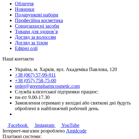
Обличчя
Новинки
Подарункові набори
Професійна косметика
Сонцезахисні засоби
Товари для здоров`я
Догляд за волоссям
Догляд за тілом
Ефірні олії
Наші контакти
Україна, м. Харків, вул. Академіка Павлова, 120
+38 (067) 57-99-911
+38 (057) 758-75-00
order@greenpharmcosmetic.com
Служба клієнтської підтримки працює:
пн-пт 9.00-17.30
Замовлення отримані у вихідні або святкові дні будуть
оброблені в найближчий робочий день.
Facebook
Instagram
YouTube
Інтернет-магазин розроблено
Amidcode
Платіжні системи: