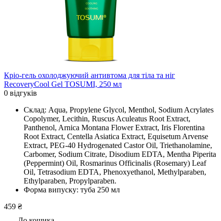
Кріо-гель охолоджуючий антивтома для тіла та ніг
RecoveryCool Gel TOSUMI, 250 мл
0 відгуків
Склад: Aqua, Propylene Glycol, Menthol, Sodium Acrylates
Copolymer, Lecithin, Ruscus Aculeatus Root Extract,
Panthenol, Arnica Montana Flower Extract, Iris Florentina
Root Extract, Centella Asiatica Extract, Equisetum Arvense
Extract, PEG-40 Hydrogenated Castor Oil, Triethanolamine,
Carbomer, Sodium Citrate, Disodium EDTA, Mentha Piperita
(Peppermint) Oil, Rosmarinus Officinalis (Rosemary) Leaf
Oil, Tetrasodium EDTA, Phenoxyethanol, Methylparaben,
Ethylparaben, Propylparaben.
Форма випуску: туба 250 мл
459 ₴
До кошика