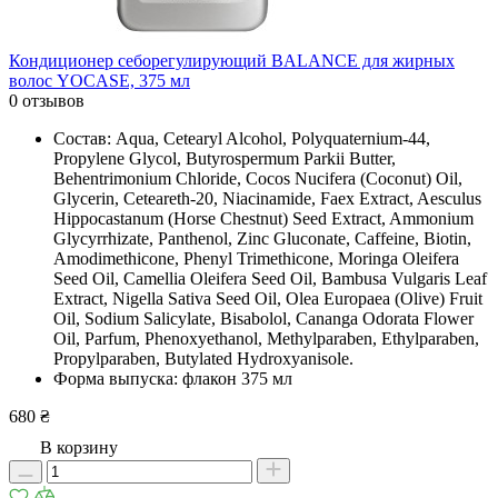
Кондиционер себорегулирующий BALANCE для жирных
волос YOCASE, 375 мл
0 отзывов
Состав: Aqua, Cetearyl Alcohol, Polyquaternium-44,
Propylene Glycol, Butyrospermum Parkii Butter,
Behentrimonium Chloride, Cocos Nucifera (Coconut) Oil,
Glycerin, Ceteareth-20, Niacinamide, Faex Extract, Aesculus
Hippocastanum (Horse Chestnut) Seed Extract, Ammonium
Glycyrrhizate, Panthenol, Zinc Gluconate, Caffeine, Biotin,
Amodimethicone, Phenyl Trimethicone, Moringa Oleifera
Seed Oil, Camellia Oleifera Seed Oil, Bambusa Vulgaris Leaf
Extract, Nigella Sativa Seed Oil, Olea Europaea (Olive) Fruit
Oil, Sodium Salicylate, Bisabolol, Cananga Odorata Flower
Oil, Parfum, Phenoxyethanol, Methylparaben, Ethylparaben,
Propylparaben, Butylated Hydroxyanisole.
Форма выпуска: флакон 375 мл
680 ₴
В корзину