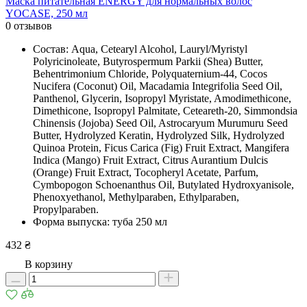
Маска питательная ENERGY для нормальных волос
YOCASE, 250 мл
0 отзывов
Состав: Aqua, Cetearyl Alcohol, Lauryl/Myristyl
Polyricinoleate, Butyrospermum Parkii (Shea) Butter,
Behentrimonium Chloride, Polyquaternium-44, Cocos
Nucifera (Coconut) Oil, Macadamia Integrifolia Seed Oil,
Panthenol, Glycerin, Isopropyl Myristate, Amodimethicone,
Dimethicone, Isopropyl Palmitate, Ceteareth-20, Simmondsia
Chinensis (Jojoba) Seed Oil, Astrocaryum Murumuru Seed
Butter, Hydrolyzed Keratin, Hydrolyzed Silk, Hydrolyzed
Quinoa Protein, Ficus Carica (Fig) Fruit Extract, Mangifera
Indica (Mango) Fruit Extract, Citrus Aurantium Dulcis
(Orange) Fruit Extract, Tocopheryl Acetate, Parfum,
Cymbopogon Schoenanthus Oil, Butylated Hydroxyanisole,
Phenoxyethanol, Methylparaben, Ethylparaben,
Propylparaben.
Форма выпуска: туба 250 мл
432 ₴
В корзину