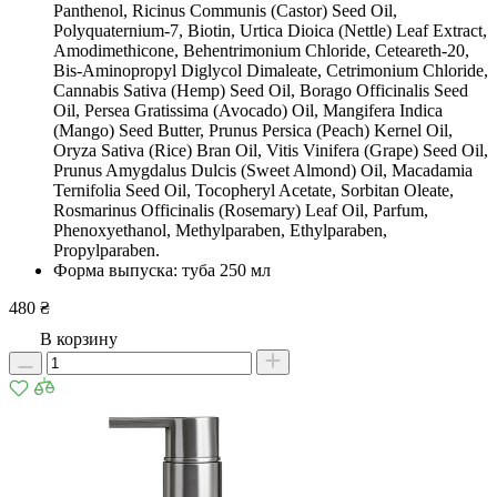
Panthenol, Ricinus Communis (Castor) Seed Oil,
Polyquaternium-7, Biotin, Urtica Dioica (Nettle) Leaf Extract,
Amodimethicone, Behentrimonium Chloride, Ceteareth-20,
Bis-Aminopropyl Diglycol Dimaleate, Cetrimonium Chloride,
Cannabis Sativa (Hemp) Seed Oil, Borago Officinalis Seed
Oil, Persea Gratissima (Avocado) Oil, Mangifera Indica
(Mango) Seed Butter, Prunus Persica (Peach) Kernel Oil,
Oryza Sativa (Rice) Bran Oil, Vitis Vinifera (Grape) Seed Oil,
Prunus Amygdalus Dulcis (Sweet Almond) Oil, Macadamia
Ternifolia Seed Oil, Tocopheryl Acetate, Sorbitan Oleate,
Rosmarinus Officinalis (Rosemary) Leaf Oil, Parfum,
Phenoxyethanol, Methylparaben, Ethylparaben,
Propylparaben.
Форма выпуска: туба 250 мл
480 ₴
В корзину