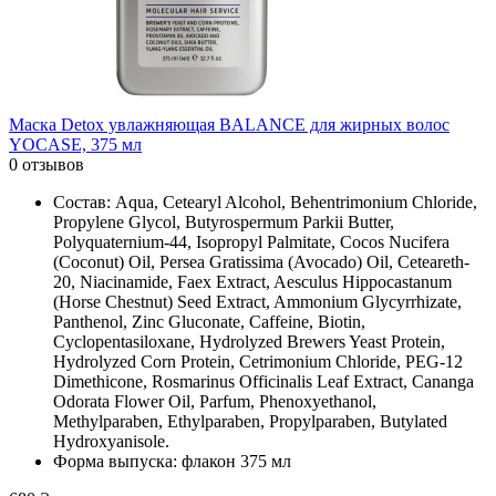
Маска Detox увлажняющая BALANCE для жирных волос
YOCASE, 375 мл
0 отзывов
Состав: Aqua, Cetearyl Alcohol, Behentrimonium Chloride,
Propylene Glycol, Butyrospermum Parkii Butter,
Polyquaternium-44, Isopropyl Palmitate, Cocos Nucifera
(Coconut) Oil, Persea Gratissima (Avocado) Oil, Ceteareth-
20, Niacinamide, Faex Extract, Aesculus Hippocastanum
(Horse Chestnut) Seed Extract, Ammonium Glycyrrhizate,
Panthenol, Zinc Gluconate, Caffeine, Biotin,
Cyclopentasiloxane, Hydrolyzed Brewers Yeast Protein,
Hydrolyzed Corn Protein, Cetrimonium Chloride, PEG-12
Dimethicone, Rosmarinus Officinalis Leaf Extract, Cananga
Odorata Flower Oil, Parfum, Phenoxyethanol,
Methylparaben, Ethylparaben, Propylparaben, Butylated
Hydroxyanisole.
Форма выпуска: флакон 375 мл