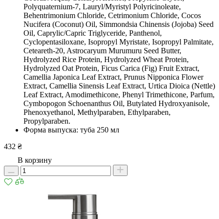
Polyquaternium-7, Lauryl/Myristyl Polyricinoleate,
Behentrimonium Chloride, Cetrimonium Chloride, Cocos
Nucifera (Coconut) Oil, Simmondsia Chinensis (Jojoba) Seed
Oil, Caprylic/Capric Triglyceride, Panthenol,
Cyclopentasiloxane, Isopropyl Myristate, Isopropyl Palmitate,
Ceteareth-20, Astrocaryum Murumuru Seed Butter,
Hydrolyzed Rice Protein, Hydrolyzed Wheat Protein,
Hydrolyzed Oat Protein, Ficus Carica (Fig) Fruit Extract,
Camellia Japonica Leaf Extract, Prunus Nipponica Flower
Extract, Camellia Sinensis Leaf Extract, Urtica Dioica (Nettle)
Leaf Extract, Amodimethicone, Phenyl Trimethicone, Parfum,
Cymbopogon Schoenanthus Oil, Butylated Hydroxyanisole,
Phenoxyethanol, Methylparaben, Ethylparaben,
Propylparaben.
Форма выпуска: туба 250 мл
432 ₴
В корзину