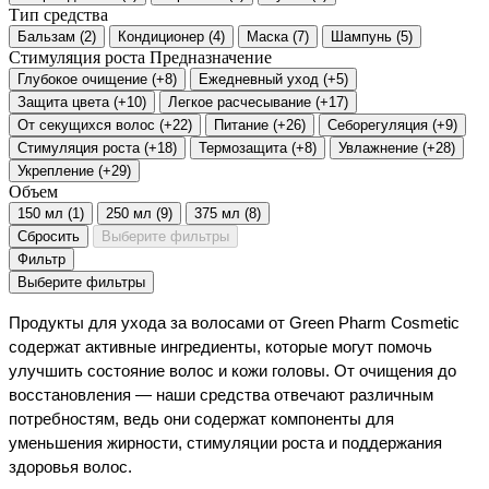
Тип средства
Бальзам
(
2
)
Кондиционер
(
4
)
Маска
(
7
)
Шампунь
(
5
)
Стимуляция роста
Предназначение
Глубокое очищение
(
+8
)
Ежедневный уход
(
+5
)
Защита цвета
(
+10
)
Легкое расчесывание
(
+17
)
От секущихся волос
(
+22
)
Питание
(
+26
)
Себорегуляция
(
+9
)
Стимуляция роста
(
+18
)
Термозащита
(
+8
)
Увлажнение
(
+28
)
Укрепление
(
+29
)
Объем
150 мл
(
1
)
250 мл
(
9
)
375 мл
(
8
)
Сбросить
Выберите фильтры
Фильтр
Выберите фильтры
Продукты для ухода за волосами от Green Pharm Cosmetic
содержат активные ингредиенты, которые могут помочь
улучшить состояние волос и кожи головы. От очищения до
восстановления — наши средства отвечают различным
потребностям, ведь они содержат компоненты для
уменьшения жирности, стимуляции роста и поддержания
здоровья волос.