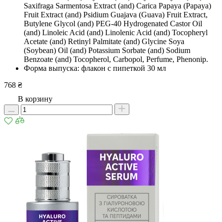
Saxifraga Sarmentosa Extract (and) Carica Papaya (Papaya)
Fruit Extract (and) Psidium Guajava (Guava) Fruit Extract,
Butylene Glycol (and) PEG-40 Hydrogenated Castor Oil
(and) Linoleic Acid (and) Linolenic Acid (and) Tocopheryl
Acetate (and) Retinyl Palmitate (and) Glycine Soya
(Soybean) Oil (and) Potassium Sorbate (and) Sodium
Benzoate (and) Tocopherol, Carbopol, Рerfume, Phenonip.
Форма выпуска: флакон с пипеткой 30 мл
768 ₴
В корзину