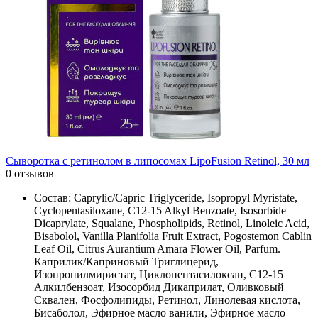
Сыворотка с ретинолом в липосомах LipoFusion Retinol, 30 мл
0 отзывов
Состав: Caprylic/Capric Triglyceride, Isopropyl Myristate,
Cyclopentasiloxane, C12-15 Alkyl Benzoate, Isosorbide
Dicaprylate, Squalane, Phospholipids, Retinol, Linoleic Acid,
Bisabolol, Vanilla Planifolia Fruit Extract, Pogostemon Cablin
Leaf Oil, Citrus Aurantium Amara Flower Oil, Parfum.
Каприлик/Каприновый Триглицерид,
Изопропилмиристат, Циклопентасилоксан, C12-15
Алкилбензоат, Изосорбид Дикаприлат, Оливковый
Сквален, Фосфолипиды, Ретинол, Линолевая кислота,
Бисаболол, Эфирное масло ванили, Эфирное масло