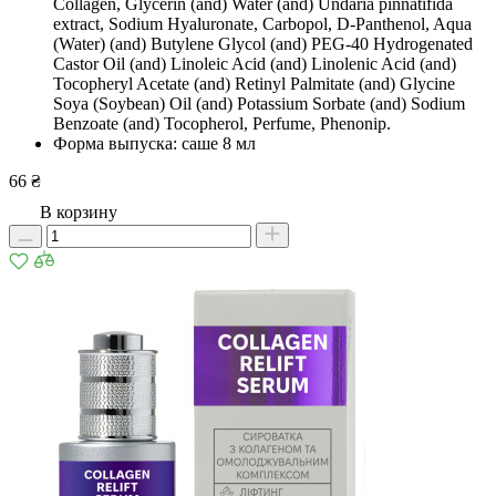
Сollagen, Glycerin (and) Water (and) Undaria pinnatifida
extract, Sodium Hyaluronate, Carbopol, D-Panthenol, Aqua
(Water) (and) Butylene Glycol (and) PEG-40 Hydrogenated
Castor Oil (and) Linoleic Acid (and) Linolenic Acid (and)
Tocopheryl Acetate (and) Retinyl Palmitate (and) Glycine
Soya (Soybean) Oil (and) Potassium Sorbate (and) Sodium
Benzoate (and) Tocopherol, Рerfume, Phenonip.
Форма выпуска: саше 8 мл
66 ₴
В корзину