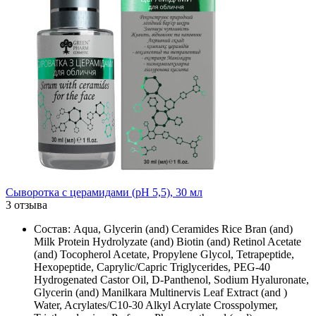
Сыворотка с церамидами (рН 5,5), 30 мл
3 отзыва
Состав: Aqua, Glycerin (and) Ceramides Rice Bran (and)
Milk Protein Hydrolyzate (and) Biotin (and) Retinol Acetate
(and) Tocopherol Acetate, Propylene Glycol, Tetrapeptide,
Hexopeptide, Caprylic/Сapric Triglycerides, PEG-40
Hydrogenated Castor Oil, D-Panthenol, Sodium Hyaluronate,
Glycerin (and) Manilkara Multinervis Leaf Extract (and )
Water, Acrylates/C10-30 Alkyl Acrylate Crosspolymer,