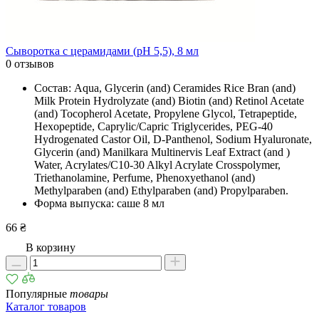
Сыворотка с церамидами (рН 5,5), 8 мл
0 отзывов
Состав: Aqua, Glycerin (and) Ceramides Rice Bran (and)
Milk Protein Hydrolyzate (and) Biotin (and) Retinol Acetate
(and) Tocopherol Acetate, Propylene Glycol, Tetrapeptide,
Hexopeptide, Caprylic/Сapric Triglycerides, PEG-40
Hydrogenated Castor Oil, D-Panthenol, Sodium Hyaluronate,
Glycerin (and) Manilkara Multinervis Leaf Extract (and )
Water, Acrylates/C10-30 Alkyl Acrylate Crosspolymer,
Triethanolamine, Рerfume, Phenoxyethanol (and)
Methylparaben (and) Ethylparaben (and) Propylparaben.
Форма выпуска: саше 8 мл
66 ₴
В корзину
Популярные
товары
Каталог товаров