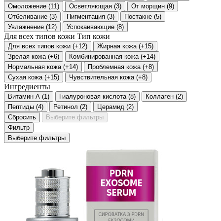
Омоложение
(
11
)
Осветляющая
(
3
)
От морщин
(
9
)
Отбеливание
(
3
)
Пигментация
(
3
)
Постакне
(
5
)
Увлажнение
(
12
)
Успокаивающие
(
8
)
Для всех типов кожи
Тип кожи
Для всех типов кожи
(
+12
)
Жирная кожа
(
+15
)
Зрелая кожа
(
+6
)
Комбинированная кожа
(
+14
)
Нормальная кожа
(
+14
)
Проблемная кожа
(
+8
)
Сухая кожа
(
+15
)
Чувствительная кожа
(
+8
)
Ингредиенты
Витамин А
(
1
)
Гиалуроновая кислота
(
8
)
Коллаген
(
2
)
Пептиды
(
4
)
Ретинол
(
2
)
Церамид
(
2
)
Сбросить
Выберите фильтры
Фильтр
Выберите фильтры