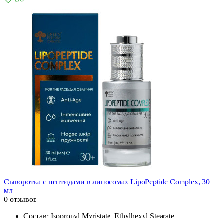
Сыворотка с пептидами в липосомах LipoPeptide Complex, 30
мл
0 отзывов
Состав: Isopropyl Myristate, Ethylhexyl Stearate,