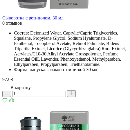
Сыворотка с ретинолом, 30 мл
0 отзывов
Состав: Deionized Water, Caprylic/Сapric Triglycerides,
Squalane, Propylene Glycol, Sodium Hyaluronate, D-
Panthenol, Tocopherol Acetate, Retinоl Palmitate, Bidens
Tripartita Extract, Licorice (Glycyrrhiza glabra) Root Extract,
Acrylates/C10-30 Alkyl Acrylate Crosspolymer, Рerfume,
Essential OilL Lavender, Phenoxyethanol, Methylparaben,
Ethylparaben, Propylparaben, Triethanolamine.
Форма выпуска: флакон с пипеткой 30 мл
972 ₴
В корзину