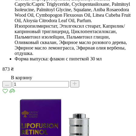
Caprylic/Capric Triglyceride, Cyclopentasiloxane, Palmitoyl
Isoleucine, Palmitoyl Glycine, Squalane, Aniba Rosaeodora
Wood Oil, Cymbopogon Flexuosus Oil, Litsea Cubeba Fruit
Oil, Aloysia Citrodora Leaf Oil, Parfum.
Изопропилмиристат, Этилгексил стеарат, Каприлик/
каприновый триглицерид, Циклопентасилоксан,
Пальмитоил изолейцин, Пальмитоил глицин,
Оливковый сквалан, Эфирное масло розового дерева,
Эфирное масло лемонграсса, Эфирная олия вербены,
отдушка.
Форма выпуска: флакон с пипеткой 30 мл
873 ₴
В корзину