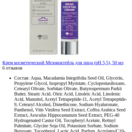
Крем косметический Мезококтейль для лица (рН 5,5), 50 мл
6 отзывов
Состав: Aqua, Macadamia Integrifolia Seed Oil, Glycerin,
Propylene Glycol, Isopropyl Myristate, Cyclopentasiloxane,
Cetearyl Olivate, Sorbitan Olivate, Butyrospermum Parkii
Butter, Stearic Acid, Oleic Acid, Linoleic Acid, Linolenic
Acid, Mannitol, Acetyl Tetrapeptide-11, Acetyl Tetrapeptide-
9, Cetearyl Alcohol, Dimethicone, Sodium Hyaluronate,
Panthenol, Vitis Vinifera Seed Extract, Coffea Arabica Seed
Extract, Aesculus Hippocastanum Seed Extract, PEG-40
Hydrogenated Castor Oil, Tocopheryl Acetate, Retinyl
Palmitate, Glycine Soja Oil, Potassium Sorbate, Sodium
Benzoate, Tocopherol, Lactic Acid, Parfum, Acrylates/C10-