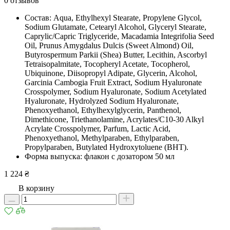
0 отзывов
Состав: Aqua, Ethylhexyl Stearate, Propylene Glycol,
Sodium Glutamate, Cetearyl Alcohol, Glyceryl Stearate,
Caprylic/Capric Triglyceride, Macadamia Integrifolia Seed
Oil, Prunus Amygdalus Dulcis (Sweet Almond) Oil,
Butyrospermum Parkii (Shea) Butter, Lecithin, Ascorbyl
Tetraisopalmitate, Tocopheryl Acetate, Tocopherol,
Ubiquinone, Diisopropyl Adipate, Glycerin, Alcohol,
Garcinia Cambogia Fruit Extract, Sodium Hyaluronate
Crosspolymer, Sodium Hyaluronate, Sodium Acetylated
Hyaluronate, Hydrolyzed Sodium Hyaluronate,
Phenoxyethanol, Ethylhexylglycerin, Panthenol,
Dimethicone, Triethanolamine, Acrylates/C10-30 Alkyl
Acrylate Crosspolymer, Parfum, Lactic Acid,
Phenoxyethanol, Methylparaben, Ethylparaben,
Propylparaben, Butylated Hydroxytoluene (BHT).
Форма выпуска: флакон с дозатором 50 мл
1 224 ₴
В корзину