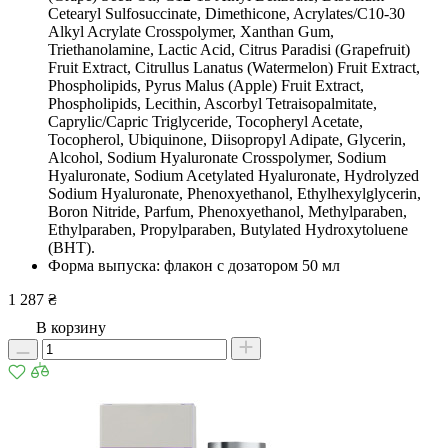
Cetearyl Sulfosuccinate, Dimethicone, Acrylates/C10-30
Alkyl Acrylate Crosspolymer, Xanthan Gum,
Triethanolamine, Lactic Acid, Citrus Paradisi (Grapefruit)
Fruit Extract, Citrullus Lanatus (Watermelon) Fruit Extract,
Phospholipids, Pyrus Malus (Apple) Fruit Extract,
Phospholipids, Lecithin, Ascorbyl Tetraisopalmitate,
Caprylic/Capric Triglyceride, Tocopheryl Acetate,
Tocopherol, Ubiquinone, Diisopropyl Adipate, Glycerin,
Alcohol, Sodium Hyaluronate Crosspolymer, Sodium
Hyaluronate, Sodium Acetylated Hyaluronate, Hydrolyzed
Sodium Hyaluronate, Phenoxyethanol, Ethylhexylglycerin,
Boron Nitride, Parfum, Phenoxyethanol, Methylparaben,
Ethylparaben, Propylparaben, Butylated Hydroxytoluene
(BHT).
Форма выпуска: флакон с дозатором 50 мл
1 287 ₴
В корзину