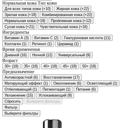
Нормальная кожа
Тип кожи
Для всех типов кожи
(
+10
)
Жирная кожа
(
+22
)
Зрелая кожа
(
+18
)
Комбинированная кожа
(
+22
)
Нормальная кожа
(
+19
)
Проблемная кожа
(
+12
)
Сухая кожа
(
+21
)
Чувствительная кожа
(
+16
)
Ингредиенты
Витамин А
(
3
)
Витамин С
(
2
)
Гиалуроновая кислота
(
11
)
Коллаген
(
1
)
Ретинол
(
1
)
Церамид
(
1
)
Время применения
Дневной
(
16
)
Ночной
(
12
)
Универсальный
(
9
)
Возраст
30+
(
18
)
35+
(
18
)
40+
(
18
)
45+
(
18
)
50+
(
18
)
Предназначение
Антивозрастной
(
6
)
Восстановление
(
17
)
Матирующий эффект
(
1
)
Омоложение
(
6
)
Осветляющий
(
1
)
Отбеливающий
(
1
)
Пигментация
(
1
)
Питание
(
6
)
Увлажнение
(
15
)
Успокаивающий
(
9
)
Сбросить
Выберите фильтры
Фильтр
Выберите фильтры