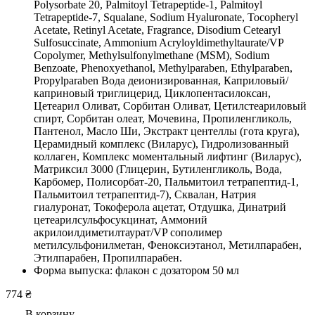
Polysorbate 20, Palmitoyl Tetrapeptide-1, Palmitoyl
Tetrapeptide-7, Squalane, Sodium Hyaluronate, Tocopheryl
Acetate, Retinyl Acetate, Fragrance, Disodium Cetearyl
Sulfosuccinate, Ammonium Acryloyldimethyltaurate/VP
Copolymer, Methylsulfonylmethane (MSM), Sodium
Benzoate, Phenoxyethanol, Methylparaben, Ethylparaben,
Propylparaben Вода деионизированная, Каприловый/
каприновый триглицерид, Циклопентасилоксан,
Цетеарил Оливат, Сорбитан Оливат, Цетилстеариловый
спирт, Сорбитан олеат, Мочевина, Пропиленгликоль,
Пантенол, Масло Ши, Экстракт центеллы (гота круга),
Церамидный комплекс (Виларус), Гидролизованный
коллаген, Комплекс моментальный лифтинг (Виларус),
Матриксил 3000 (Глицерин, Бутиленгликоль, Вода,
Карбомер, Полисорбат-20, Пальмитоил тетрапептид-1,
Пальмитоил тетрапептид-7), Сквалан, Натрия
гиалуронат, Токоферола ацетат, Отдушка, Динатрий
цетеарилсульфосукцинат, Аммоний
акрилоилдиметилтаурат/VP сополимер
метилсульфонилметан, Феноксиэтанол, Метилпарабен,
Этилпарабен, Пропилпарабен.
Форма выпуска: флакон с дозатором 50 мл
774 ₴
В корзину