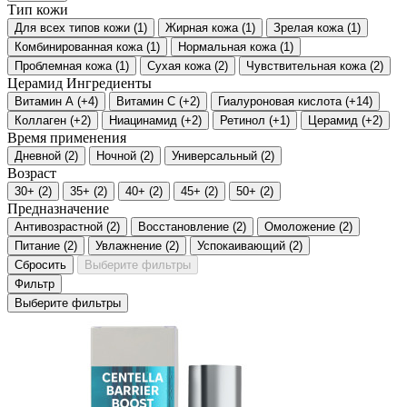
Тип кожи
Для всех типов кожи
(
1
)
Жирная кожа
(
1
)
Зрелая кожа
(
1
)
Комбинированная кожа
(
1
)
Нормальная кожа
(
1
)
Проблемная кожа
(
1
)
Сухая кожа
(
2
)
Чувствительная кожа
(
2
)
Церамид
Ингредиенты
Витамин А
(
+4
)
Витамин С
(
+2
)
Гиалуроновая кислота
(
+14
)
Коллаген
(
+2
)
Ниацинамид
(
+2
)
Ретинол
(
+1
)
Церамид
(
+2
)
Время применения
Дневной
(
2
)
Ночной
(
2
)
Универсальный
(
2
)
Возраст
30+
(
2
)
35+
(
2
)
40+
(
2
)
45+
(
2
)
50+
(
2
)
Предназначение
Антивозрастной
(
2
)
Восстановление
(
2
)
Омоложение
(
2
)
Питание
(
2
)
Увлажнение
(
2
)
Успокаивающий
(
2
)
Сбросить
Выберите фильтры
Фильтр
Выберите фильтры